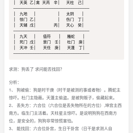
│　天英 乙│禽 天芮　辛│　 天柱　己│

————————————————————————————————

│　九地 　│　　　 　　│　 太阴　　│

│　惊门 乙│　　　 　　│　 伤门　丁│

│　天辅 戊│　　　 　丙│　 天心　癸│

————————————————————————————————

│　九天 　│   值符　　│　 螣蛇　　│

│　死门 戊│   景门　壬│　 杜门　庚│

│　天冲 壬│   天任　庚│　 天蓬　丁│

求测：狗丢了 求问能否找回？
分析：
1、 狗被偷：狗是时干庚（时干是被测的事或者物）。腾蛇主
惊吓。杜门主隐蔽。天蓬主偷盗。是被狗贩子，偷藏起来。
2、 丢失方：六合位（六合位是丢失物所在的方位）,坤宫主西
南方。临生门主活着。天柱星主惊吓。是说明狗狗在西南方
位，是安全的，狗狗非常惊慌害怕。
3、 能找回：六合位卦宫，生日干卦宫（日干是求测人自