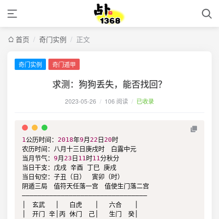
首页
/
奇门实例
/
正文
奇门实例
奇门遁甲
求测：狗狗丢失，能否找回？
2023-05-26
/
106 阅读
/
已收录
1
公历时间：
2018
年
9
月
22
日
20
时

农历时间：八月十三日庚戌时　白露中元

当月节气：
9
月
23
日
11
时
11
分秋分

当日干支：戊戌 辛酉 丁巳 庚戌

当日旬空：子丑（日）　寅卯（时）

阴遁三局　值符天任落一宫　值使生门落二宫

————————————————————————————————

│　玄武 　│　 白虎　　│　 六合　　│

│　开门 辛│丙 休门　己│　 生门　癸│
