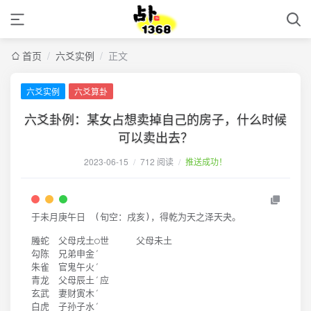
首页
/
六爻实例
/
正文
六爻实例
六爻算卦
六爻卦例：某女占想卖掉自己的房子，什么时候
可以卖出去？
2023-06-15
/
712 阅读
/
推送成功！
于未月庚午日　
(
旬空：戌亥
)
，得乾为天之泽天夬。

螣蛇　父母戌土○世　　　父母未土

勾陈　兄弟申金′　

朱雀　官鬼午火′　

青龙　父母辰土′应

玄武　妻财寅木′　
