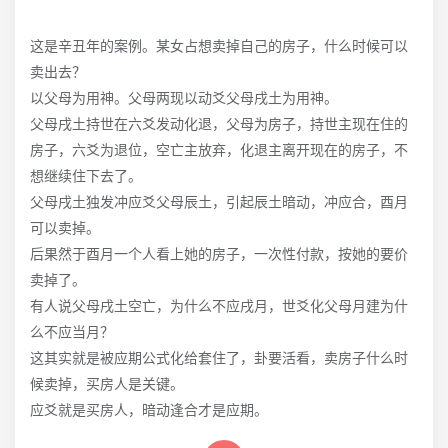
这是辛丑年的案例。某女占想卖掉自己的房子，什么时候可以
卖出去？
以父母为用神。父母两现以动爻父母戌土为用神。
父母戌土持世在六爻发动化退，父母为房子，持世主现在住的
房子，六爻为退位，空亡主放弃，化退主离开现在的房子，不
想继续住下去了。
父母戌土独发冲应爻父母辰土，引起辰土暗动，冲应合，酉月
可以卖掉。
后果然于酉月一个人看上她的房子，一次性付款，按她的要价
卖掉了。
有人说父母戌土空亡，为什么不应戌月，世爻化父母月建为什
么不应当月？
这其实就是被应期公式化给套住了，卦要活看，卖房子什么时
候卖掉，买房人是关键。
应爻就是买房人，暗动逢合才是应期。