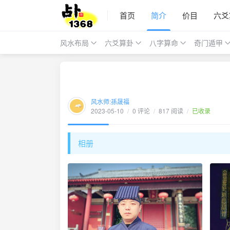
首页
简介
价目
六爻
风水布局
六爻算卦
八字算命
奇门遁甲
风水师:孫晟福
2023-05-10
/
0 评论
/
817 阅读
/
已收录
相册