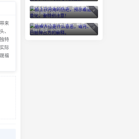
脸上日月角的伤疤，预示着运势变化，要特别注意！
4
703 阅读 - 07/23
带来
胎神方位是什么意思，每月、每日胎神占方的解释。
5
681 阅读 - 07/29
头、
独特
实际
晟福