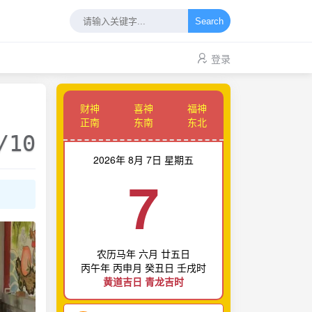
Search
登录
财神
喜神
福神
正南
东南
东北
/10
2026年 8月 7日 星期五
7
农历马年 六月 廿五日
丙午年 丙申月 癸丑日 壬戌时
黄道吉日 青龙吉时