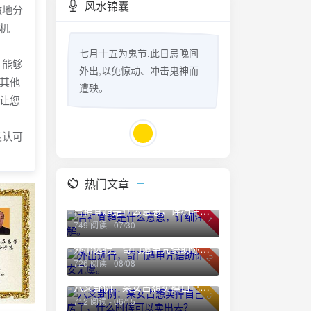
风水锦囊
微地分
机
七月十五为鬼节,此日忌晚间
，能够
外出,以免惊动、冲击鬼神而
其他
遭殃。
让您
度认可
热门文章
吉神宜趋是什么意思，详细注解。
1
749 阅读 - 07/30
外出远行，奇门遁甲咒语助你平安无虞。
2
726 阅读 - 08/08
六爻卦例：某女占想卖掉自己的房子，什么时候可以卖出去？
3
712 阅读 - 06/15