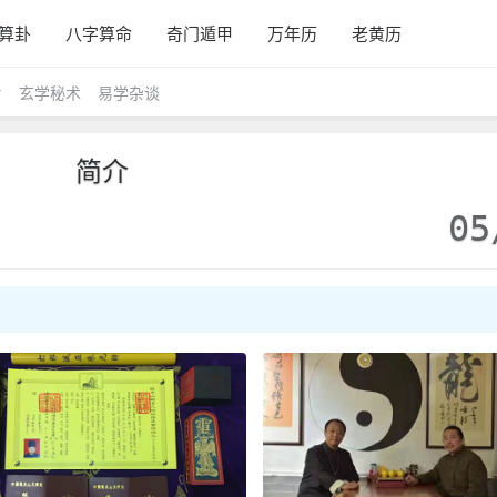
算卦
八字算命
奇门遁甲
万年历
老黄历
玄学秘术
易学杂谈
简介
05