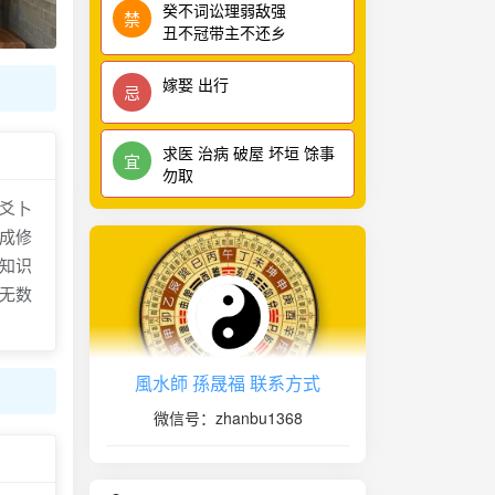
癸不词讼理弱敌强
禁
丑不冠带主不还乡
嫁娶 出行
忌
求医 治病 破屋 坏垣 馀事
宜
勿取
爻卜
成修
知识
无数
風水師 孫晟福 联系方式
微信号：zhanbu1368