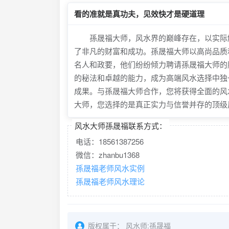
看的准就是真功夫，见效快才是硬道理
孫晟福大师，风水界的巅峰存在，以实际解
了非凡的财富和成功。孫晟福大师以高尚品质
名人和政要，他们纷纷倾力聘请孫晟福大师的
的秘法和卓越的能力，成为高端风水选择中独
成果。与孫晟福大师合作，您将获得全面的风
大师，您选择的是真正实力与信誉并存的顶级
风水大师孫晟福联系方式：
电话：18561387256
微信：zhanbu1368
孫晟福老师风水实例
孫晟福老师风水理论
版权属于：
风水师:孫晟福