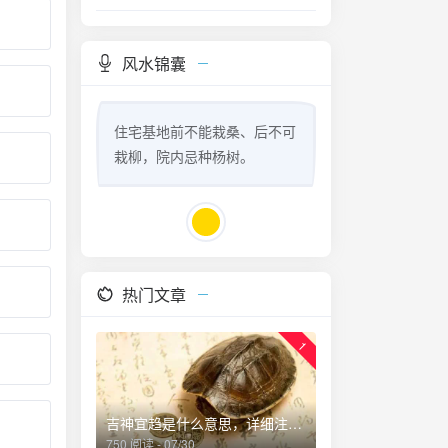
风水锦囊
住宅基地前不能栽桑、后不可
栽柳，院内忌种杨树。
热门文章
1
吉神宜趋是什么意思，详细注解。
750 阅读 - 07/30