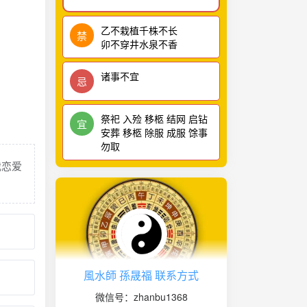
乙不栽植千株不长
禁
卯不穿井水泉不香
诸事不宜
忌
祭祀 入殓 移柩 结网 启钻
宜
安葬 移柩 除服 成服 馀事
勿取
我恋爱
風水師 孫晟福 联系方式
微信号：zhanbu1368