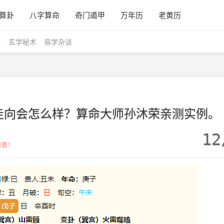
算卦
八字算命
奇门遁甲
万年历
老黄历
玄学秘术
易学杂谈
走向会怎么样？算命大师孙沐荣亲测实例。
12
检查！