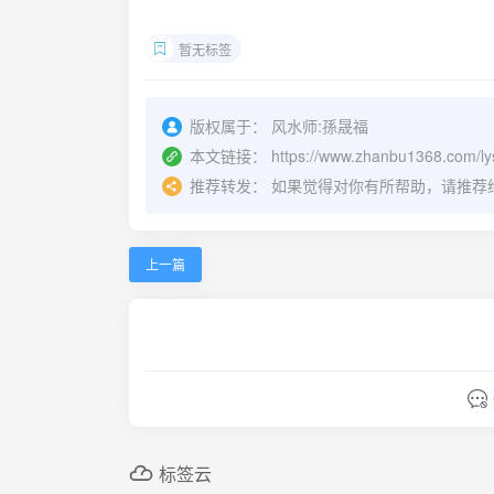
上海楼盘测风水多少钱、上海店铺测风水价格
地的易经高手孙沐荣先生、上海风水大师排名
暂无标签
版权属于：
风水师:孫晟福
本文链接：
https://www.zhanbu1368.com/lys
推荐转发：
如果觉得对你有所帮助，请推荐
上一篇
标签云