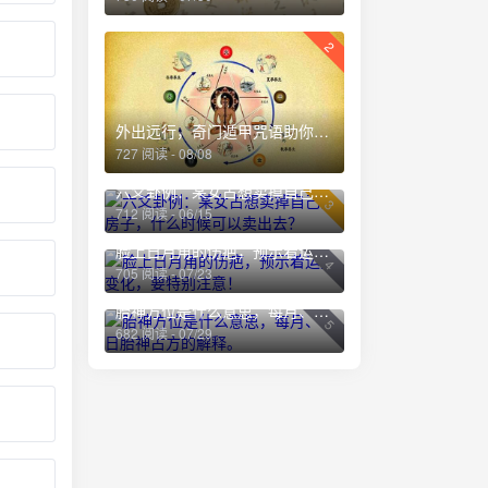
2
外出远行，奇门遁甲咒语助你平安无虞。
727 阅读 - 08/08
六爻卦例：某女占想卖掉自己的房子，什么时候可以卖出去？
3
712 阅读 - 06/15
脸上日月角的伤疤，预示着运势变化，要特别注意！
4
705 阅读 - 07/23
胎神方位是什么意思，每月、每日胎神占方的解释。
5
682 阅读 - 07/29