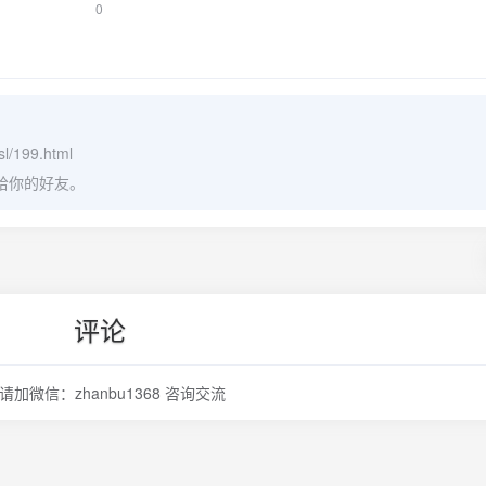
、上海坟地测风水价格、上海测别墅的风水大师推荐、上海看墓地阴
0
、上海看大门、看卧室、看阳宅的易经风水高人。
l/199.html
给你的好友。
评论
请加微信：zhanbu1368 咨询交流