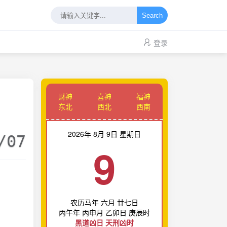
Search
登录
财神
喜神
福神
东北
西北
西南
2026年 8月 9日 星期日
/07
9
农历马年 六月 廿七日
丙午年 丙申月 乙卯日 庚辰时
黑道凶日 天刑凶时