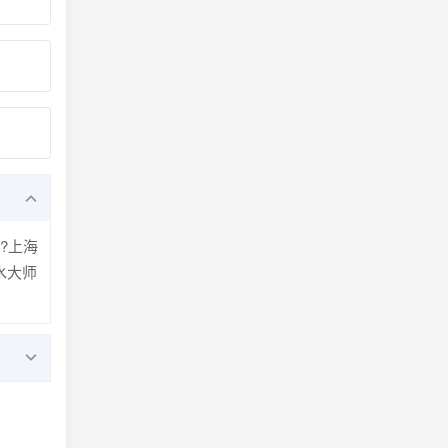
?上海
水大师
海看
钱、