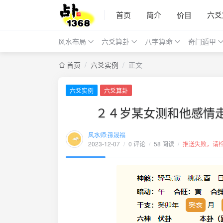
首页
简介
价目
六爻
风水布局
六爻算卦
八字算命
奇门遁甲
首页
/
六爻实例
/
正文
六爻实例
六爻算卦
２４岁某女测和他感情
风水师:孫晟福
2023-12-07
/
0 评论
/
58 阅读
/
推送失败，请