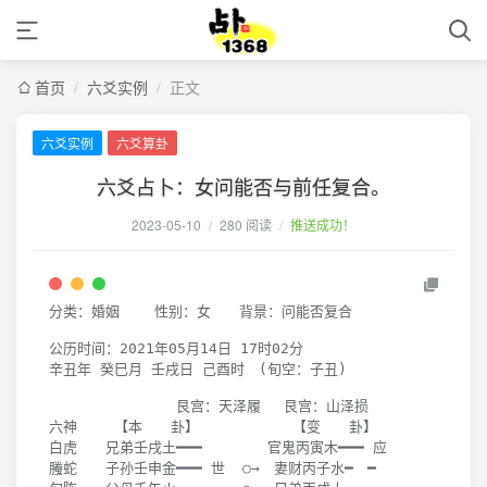
首页
/
六爻实例
/
正文
六爻实例
六爻算卦
六爻占卜：女问能否与前任复合。
2023-05-10
/
280 阅读
/
推送成功！
分类：婚姻    性别：女　　背景：问能否复合

公历时间：
2021
年
05
月
14
日 
17
时
02
分

辛丑年 癸巳月 壬戌日 己酉时　
(
旬空：子丑
)
　　　　　　　　　艮宫：天泽履 　艮宫：山泽损

六神　 　【本　　卦】 　　　　　　【变　　卦】

白虎　　兄弟壬戌土━━━ 　　　　官鬼丙寅木━━━ 应

螣蛇　　子孙壬申金━━━ 世  ○→　妻财丙子水━　━ 
