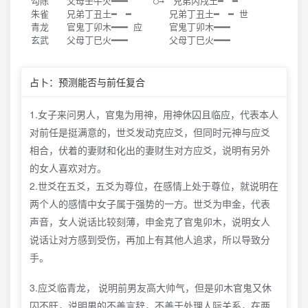
勾陈　　父母壬午火━━━ 　  ○→　兄弟丙戌土━　━ 

朱雀　　兄弟丁丑土━　━ 　 　　兄弟丁丑土━　━ 世

青龙　　官鬼丁卯木━━━ 应　　　官鬼丁卯木━━━ 

玄武　　父母丁巳火━━━ 　　　　父母丁巳火━━━ 
占卜：预测能否与前任复合
1.女子来问男人，官鬼为用神，用神休囚且临应，代表本人
对前任是挺满意的，世爻发动克应爻，但同时元神与应爻
相合，伏着的妻财和化出的妻财生对方应爻，说明有另外
的女人喜欢对方。
2.世爻在五爻，五爻为尊位，在感情上处于尊位，就说明在
两个人的感情中女子属于强势的一方。世爻为申金，代表
声音，女人说话比较刻薄，申金克了官鬼卯木，说明女人
说话让对方感到受伤，再加上有其他人追求，所以导致分
手。
3.应爻临青龙， 说明前男友高大帅气，但是卯木官鬼又休
囚不旺，说明男的不善言辞，不善于处理人际关系，在两