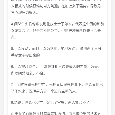
人相处的时候很难与对方沟通，在加上女子强势，导致男
方心理压力很大。
4.间爻午火临勾陈发动化戌土合了卯木，代表这个男的和前
女友复合了，但是并不是卦主，但是被冲破所以也不会长
久。
5.世爻发动，而且世爻为绝地，绝地发动， 说明两个人分
手是女子提出来的。
6.世爻被月克合， 月建在卦相里边是最大的力量，为天，
所以阴盛阳衰，不合。
7，同时官鬼元神空亡，元神又伏藏在世爻下，世爻又化出
了子水来，说明男方是一个没有主见的人。
8.结论，世爻化空亡，又克了官鬼，两人复合不了。
由于女子心里还是非常喜欢对方的，而且这个男的从各方